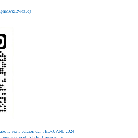
LlhpnMwkJBwdz5qa
a cabo la sexta edición del TEDxUANL 2024
iversario en el Estadio Universitario