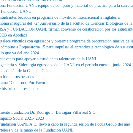
 dona Fundación UANL equipo de cómputo y material de práctica para la carrera
y Fundación UANL
tudiantes becados en programa de movilidad internacional a Inglaterra
monia inaugural del 72° Aniversario de la Facultad de Ciencias Biológicas de
NSA y FUNDACIÓN UANL firman convenio de colaboración por los estudiant
IDEB en Apodaca
talece vínculos con egresados y presenta programa de procuración masiva d
mputo a Preparatoria 15 para impulsar el aprendizaje tecnológico de sus estu
n lo que va del año 2024
venio para apoyar a estudiantes talentosos de la UANL
eniería y Siderurgia egresados de la UANL en el periodo enero – junio 2024
 edición de la Cena de Gala
ción de sus becados
grama “Con Todo Por Favor”
histórico de resultados
iento Fundación Dr. Rodrigo F. Barragan Villarreal S.C.
Impacto Social 2021- 2023
 Fundación UANL A.C. llevó a cabo la segunda sesión de Focus Group del año
telera y de la mano de la Fundación UANL