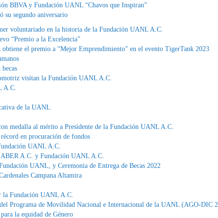
ación BBVA y Fundación UANL “Chavos que Inspiran”
ó su segundo aniversario
imer voluntariado en la historia de la Fundación UANL A.C.
vo “Premio a la Excelencia”
btiene el premio a “Mejor Emprendimiento” en el evento TigerTank 2023
humanos
á becas
tomotriz visitan la Fundación UANL A.C.
L A.C.
ucativa de la UANL
con medalla al mérito a Presidente de la Fundación UANL A.C.
récord en procuración de fondos
/ Fundación UANL A.C.
 ZABER A.C. y Fundación UANL A.C.
Fundación UANL, y Ceremonia de Entrega de Becas 2022
Cardenales Campana Altamira
or la Fundación UANL A.C.
del Programa de Movilidad Nacional e Internacional de la UANL (AGO-DIC 
ara la equidad de Género