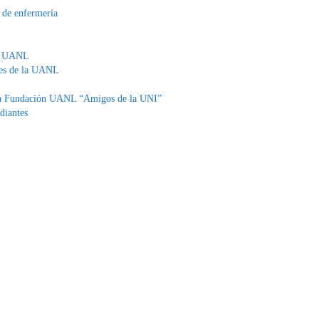
 de enfermería
 la UANL
es de la UANL
e la Fundación UANL “Amigos de la UNI”
diantes