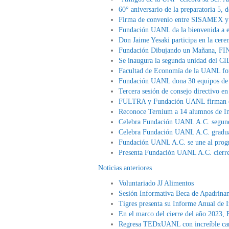
60° aniversario de la preparatoria 5,
Firma de convenio entre SISAMEX 
Fundación UANL da la bienvenida a es
Don Jaime Yesaki participa en la cere
Fundación Dibujando un Mañana, FI
Se inaugura la segunda unidad del C
Facultad de Economía de la UANL for
Fundación UANL dona 30 equipos de có
Tercera sesión de consejo directivo e
FULTRA y Fundación UANL firman con
Reconoce Ternium a 14 alumnos de Ing
Celebra Fundación UANL A.C. segunda
Celebra Fundación UANL A.C. gradua
Fundación UANL A.C. se une al pro
Presenta Fundación UANL A.C. cierre 
Noticias anteriores
Voluntariado JJ Alimentos
Sesión Informativa Beca de Apadrinam
Tigres presenta su Informe Anual de 
En el marco del cierre del año 2023,
Regresa TEDxUANL con increíble car