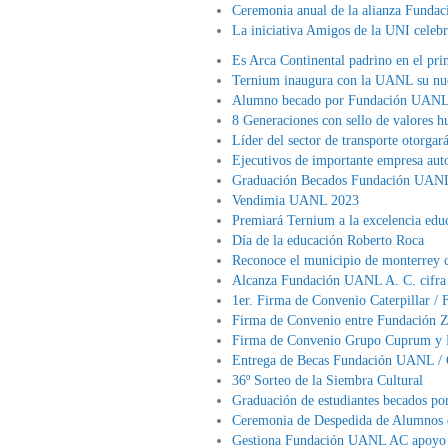
Ceremonia anual de la alianza Fund
La iniciativa Amigos de la UNI celebr
Es Arca Continental padrino en el pr
Ternium inaugura con la UANL su nue
Alumno becado por Fundación UANL o
8 Generaciones con sello de valores 
Líder del sector de transporte otorgar
Ejecutivos de importante empresa au
Graduación Becados Fundación UAN
Vendimia UANL 2023
Premiará Ternium a la excelencia ed
Día de la educación Roberto Roca
Reconoce el municipio de monterrey 
Alcanza Fundación UANL A. C. cifra 
1er. Firma de Convenio Caterpillar 
Firma de Convenio entre Fundación
Firma de Convenio Grupo Cuprum y 
Entrega de Becas Fundación UANL / 
36º Sorteo de la Siembra Cultural
Graduación de estudiantes becados p
Ceremonia de Despedida de Alumnos 
Gestiona Fundación UANL AC apoyo p