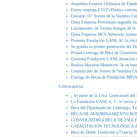
Asamblea General Ordinaria de Fun
Firma empresa EVCO Plastics conve
Emisión 35° Sorteo de la Siembra Cul
Dona Empresa Preventum segundo m
Lanzamiento de Tarjeta Amigos de la
Dona Empresa MCS Networks Soluti
Presenta Fundación UANL AC la inicia
Se gradúa la primer generación del 
Primera entrega de Beca de Conectiv
Gestiona Fundación UANL donación de
Realiza Maratón Monterrey 5k en ben
Comunicado de Sorteo de Siembra Cul
Entrega de Becas de Fundación BBV
Convocatorias
¡ Sé parte de la 13va. Generación del
La Fundación UANL A. C. te invi
Beca del Diplomado de Liderazgo, Ét
BECA DE APADRINAMIENTO ROD
CONVOCATORIA BECA DE INGLÉS
CAPACITACIÓN TECNOLÓGICA de Bé
Beca de Doble Titulación a Francia 2