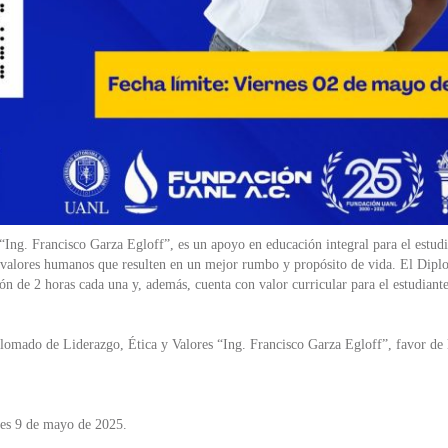
Ing. Francisco Garza Egloff”, es un apoyo en educación integral para el estudi
y valores humanos que resulten en un mejor rumbo y propósito de vida. El Dipl
n de 2 horas cada una y, además, cuenta con valor curricular para el estudiant
plomado de Liderazgo, Ética y Valores “Ing. Francisco Garza Egloff”, favor de l
rnes 9 de mayo de 2025.