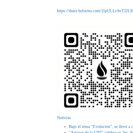
https://share.hsforms.com/1IpULLrAvTJ2
Noticias
Bajo el tema “Evolución”, se llevó 
“Amigos de la UNI” celebra su 3er. An