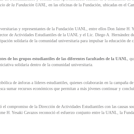
icio de la Fundación UANL
, en las oficinas de la Fundación, ubicadas en el 
iversitarias y representantes de la Fundación UANL, entre ellos Don Jaime H. 
tor de Actividades Estudiantiles de la UANL y el Lic. Diego A. Hernández de
cipación solidaria de la comunidad universitaria para impulsar la educación de c
ntes de los grupos estudiantiles de las diferentes facultades de la UANL
, q
iciativa solidaria dentro de la comunidad universitaria.
mbólica de ánforas a líderes estudiantiles, quienes colaborarán en la campaña de 
usca sumar recursos económicos que permitan a más jóvenes continuar y concluir 
 el compromiso de la Dirección de Actividades Estudiantiles con las causas soc
ime H. Yesaki Cavazos reconoció el esfuerzo conjunto entre la UANL, la Fundac