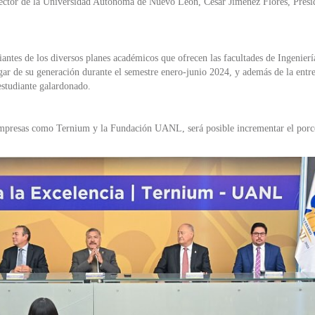
or de la Universidad Autónoma de Nuevo León, César Jiménez Flores, Presid
antes de los diversos planes académicos que ofrecen las facultades de Ingenier
ugar de su generación durante el semestre enero-junio 2024, y además de la ent
estudiante galardonado.
empresas como Ternium y la Fundación UANL, será posible incrementar el porcen