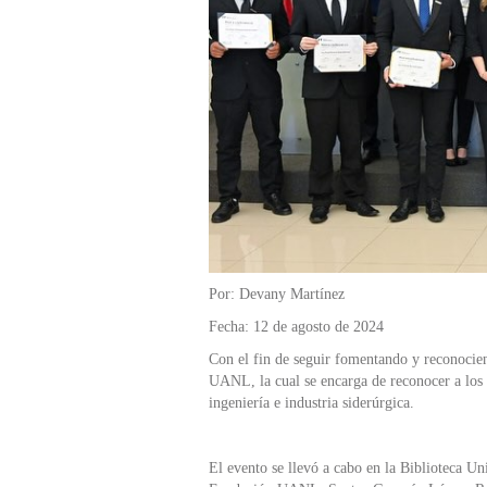
Por: Devany Martínez
Fecha: 12 de agosto de 2024
Con el fin de seguir fomentando y reconocie
UANL, la cual se encarga de reconocer a los 
ingeniería e industria siderúrgica.
El evento se llevó a cabo en la Biblioteca U