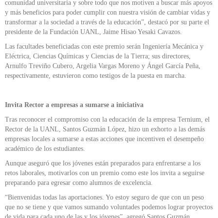
comunidad universitaria y sobre todo que nos motiven a buscar más apoyos
y más beneficios para poder cumplir con nuestra visión de cambiar vidas y
transformar a la sociedad a través de la educación”, destacó por su parte el
presidente de la Fundación UANL, Jaime Hisao Yesaki Cavazos.
Las facultades beneficiadas con este premio serán Ingeniería Mecánica y
Eléctrica, Ciencias Químicas y Ciencias de la Tierra; sus directores,
Arnulfo Treviño Cubero, Argelia Vargas Moreno y Ángel García Peña,
respectivamente, estuvieron como testigos de la puesta en marcha.
Invita Rector a empresas a sumarse a iniciativa
Tras reconocer el compromiso con la educación de la empresa Ternium, el
Rector de la UANL, Santos Guzmán López, hizo un exhorto a las demás
empresas locales a sumarse a estas acciones que incentiven el desempeño
académico de los estudiantes.
Aunque aseguró que los jóvenes están preparados para enfrentarse a los
retos laborales, motivarlos con un premio como este los invita a seguirse
preparando para egresar como alumnos de excelencia.
“Bienvenidas todas las aportaciones. Yo estoy seguro de que con un peso
que no se tiene y que vamos sumando voluntades podemos lograr proyectos
de vida para cada uno de las y los jóvenes”, agregó Santos Guzmán.