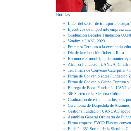
Noticias
Líder del sector de transporte otorgar
Ejecutivos de importante empresa au
Graduación Becados Fundación UAN
Vendimia UANL 2023
Premiará Ternium a la excelencia ed
Día de la educación Roberto Roca
Reconoce el municipio de monterrey 
Alcanza Fundación UANL A. C. cifra 
1er. Firma de Convenio Caterpillar 
Firma de Convenio entre Fundación
Firma de Convenio Grupo Cuprum y 
Entrega de Becas Fundación UANL / 
36º Sorteo de la Siembra Cultural
Graduación de estudiantes becados p
Ceremonia de Despedida de Alumnos 
Gestiona Fundación UANL AC apoyo p
Asamblea General Ordinaria de Fun
Firma empresa EVCO Plastics conve
Emisión 35° Sorteo de la Siembra Cul