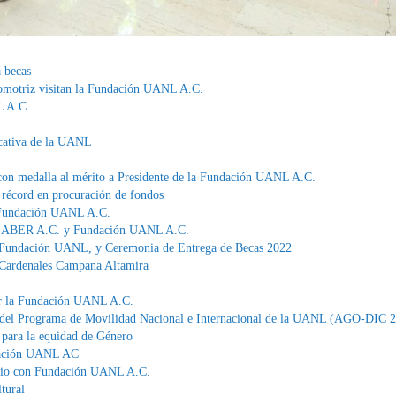
á becas
tomotriz visitan la Fundación UANL A.C.
L A.C.
ucativa de la UANL
con medalla al mérito a Presidente de la Fundación UANL A.C.
récord en procuración de fondos
/ Fundación UANL A.C.
 ZABER A.C. y Fundación UANL A.C.
Fundación UANL, y Ceremonia de Entrega de Becas 2022
Cardenales Campana Altamira
or la Fundación UANL A.C.
del Programa de Movilidad Nacional e Internacional de la UANL (AGO-DIC 
ara la equidad de Género
dación UANL AC
nio con Fundación UANL A.C.
tural