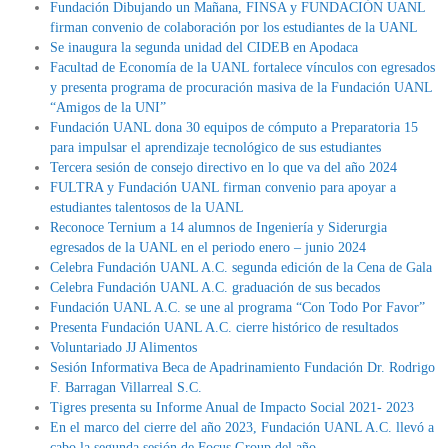
Fundación Dibujando un Mañana, FINSA y FUNDACIÓN UANL
firman convenio de colaboración por los estudiantes de la UANL
Se inaugura la segunda unidad del CIDEB en Apodaca
Facultad de Economía de la UANL fortalece vínculos con egresados
y presenta programa de procuración masiva de la Fundación UANL
“Amigos de la UNI”
Fundación UANL dona 30 equipos de cómputo a Preparatoria 15
para impulsar el aprendizaje tecnológico de sus estudiantes
Tercera sesión de consejo directivo en lo que va del año 2024
FULTRA y Fundación UANL firman convenio para apoyar a
estudiantes talentosos de la UANL
Reconoce Ternium a 14 alumnos de Ingeniería y Siderurgia
egresados de la UANL en el periodo enero – junio 2024
Celebra Fundación UANL A.C. segunda edición de la Cena de Gala
Celebra Fundación UANL A.C. graduación de sus becados
Fundación UANL A.C. se une al programa “Con Todo Por Favor”
Presenta Fundación UANL A.C. cierre histórico de resultados
Voluntariado JJ Alimentos
Sesión Informativa Beca de Apadrinamiento Fundación Dr. Rodrigo
F. Barragan Villarreal S.C.
Tigres presenta su Informe Anual de Impacto Social 2021- 2023
En el marco del cierre del año 2023, Fundación UANL A.C. llevó a
cabo la segunda sesión de Focus Group del año