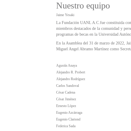
Nuestro equipo
Jaime Yesaki
La Fundación UANL A.C.fue constituida como 
miembros destacados de la comunidad y person
programas de becas en la Universidad Autó
En la Asamblea del 31 de marzo de 2022, J
Miguel Angel Abramo Martínez como Secretari
Agustín Anaya
Alejandro R. Probert
Alejandro Rodríguez
Carlos Sandoval
César Cadena
César Jiménez
Ernesto López
Eugenio Azcárraga
Eugenio Clariond
Federica Sada