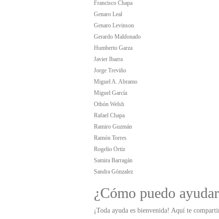
Francisco Chapa
Genaro Leal
Genaro Levinson
Gerardo Maldonado
Humberto Garza
Javier Ibarra
Jorge Treviño
Miguel A. Abramo
Miguel García
Othón Welsh
Rafael Chapa
Ramiro Guzmán
Ramón Torres
Rogelio Ortiz
Samira Barragán
Sandra Gónzalez
¿Cómo puedo ayudar
¡Toda ayuda es bienvenida! Aquí te comparti